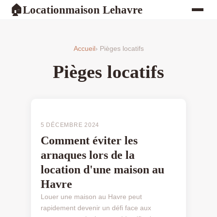
Locationmaison Lehavre
🏠
Accueil
› Pièges locatifs
Pièges locatifs
PIÈGES LOCATIFS
5 DÉCEMBRE 2024
Comment éviter les
arnaques lors de la
location d'une maison au
Havre
Louer une maison au Havre peut
rapidement devenir un défi face aux